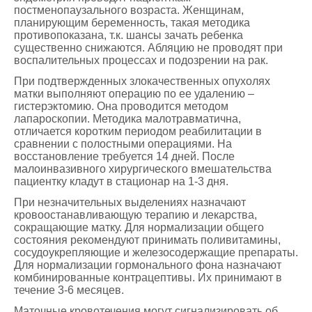
постменопаузального возраста. Женщинам,
планирующим беременность, такая методика
противопоказана, т.к. шансы зачать ребенка
существенно снижаются. Абляцию не проводят при
воспалительных процессах и подозрении на рак.
При подтвержденных злокачественных опухолях
матки выполняют операцию по ее удалению –
гистерэктомию. Она проводится методом
лапароскопии. Методика малотравматична,
отличается коротким периодом реабилитации в
сравнении с полостными операциями. На
восстановление требуется 14 дней. После
малоинвазивного хирургического вмешательства
пациентку кладут в стационар на 1-3 дня.
При незначительных выделениях назначают
кровоостанавливающую терапию и лекарства,
сокращающие матку. Для нормализации общего
состояния рекомендуют принимать поливитамины,
сосудоукрепляющие и железосодержащие препараты.
Для нормализации гормонального фона назначают
комбинированные контрацептивы. Их принимают в
течение 3-6 месяцев.
Маточные кровотечения могут сигнализировать об