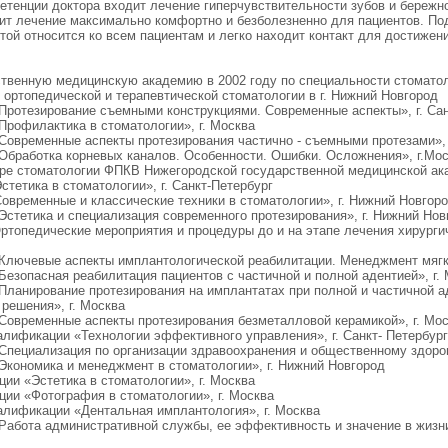
петенции доктора входит лечение гиперчувствительности зубов и бережн
ит лечение максимально комфортно и безболезненно для пациентов. По
той относится ко всем пациентам и легко находит контакт для достижен
твенную медицинскую академию в 2002 году по специальности стоматол
 ортопедической и терапевтической стоматологии в г. Нижний Новгород
«Протезирование съемными конструкциями. Современные аспекты», г. Сан
«Профилактика в стоматологии», г. Москва
«Современные аспекты протезирования частично - съемными протезами», 
 «Обработка корневых каналов. Особенности. Ошибки. Осложнения», г.Мо
едре стоматологии ФПКВ Нижегородской государственной медицинской ак
стетика в стоматологии», г. Санкт-Петербург
Современные и классические техники в стоматологии», г. Нижний Новгор
«Эстетика и специализация современного протезирования», г. Нижний Нов
 Ортопедические мероприятия и процедуры до и на этапе лечения хирург
 «Ключевые аспекты имплантологической реабилитации. Менеджмент мягк
«Безопасная реабилитация пациентов с частичной и полной адентией», г.
 «Планирование протезирования на имплантатах при полной и частичной 
решения», г. Москва
 «Современные аспекты протезирования безметалловой керамикой», г. Мо
валификации «Технологии эффективного управления», г. Санкт- Петербур
 «Специализация по организации здравоохранения и общественному здоро
«Экономика и менеджмент в стоматологии», г. Нижний Новгород
ции «Эстетика в стоматологии», г. Москва
ции «Фотография в стоматологии», г. Москва
валификации «Дентальная имплантология», г. Москва
«Работа административной службы, ее эффективность и значение в жизни