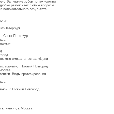
ое отбеливание зубов по технологии
дробно разъясняет любые вопросы
ия положительного результата.
огия.
кт-Петербург.
г. Санкт-Петербург
сква
адемии.
од
город
ического вмешательства. «Цена
их тканей», г.Нижний Новгород
 Москва
адентии. Виды протезирования.
сква
г
вью», г. Нижний Новгород
 клиники», г. Москва