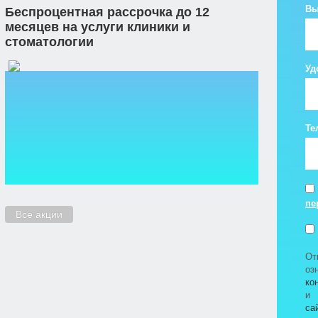
Вы
Беспроцентная рассрочка до 12
месяцев на услуги клиники и
стоматологии
Уд
Те
пе
Все акции
От
о
ко
са