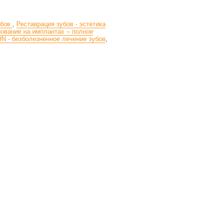
убов
,
Реставрация зубов - эстетика
ование на имплантах – полное
ON - безболезненное лечение зубов
,