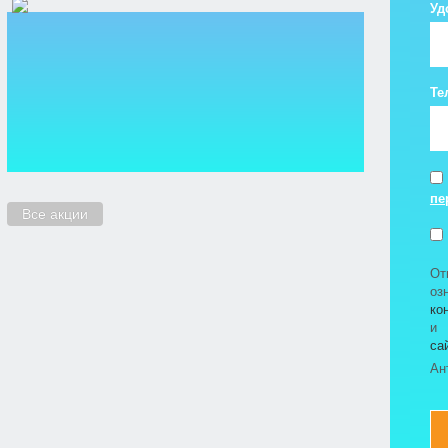
Уд
Те
пе
Все акции
От
о
ко
са
Ан